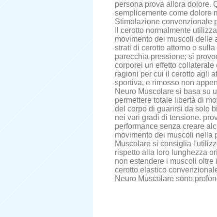
persona prova allora dolore. 
semplicemente come dolore 
Stimolazione convenzionale pe
Il cerotto normalmente utilizza
movimento dei muscoli delle ar
strati di cerotto attorno o su
parecchia pressione; si provoca
corporei un effetto collatera
ragioni per cui il cerotto agli 
sportiva, e rimosso non appena
Neuro Muscolare si basa su una
permettere totale libertà di 
del corpo di guarirsi da solo
nei vari gradi di tensione. p
performance senza creare alcu
movimento dei muscoli nella p
Muscolare si consiglia l'utili
rispetto alla loro lunghezza or
non estendere i muscoli oltre 
cerotto elastico convenzionale
Neuro Muscolare sono profond