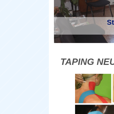
St
TAPING N