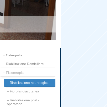
Osteopatia
Riabilitazione Domiciliare
Fisioterapia
Riabilitazione neurologica
Fibrolisi diacutanea
Riabilitazione post -
operatoria