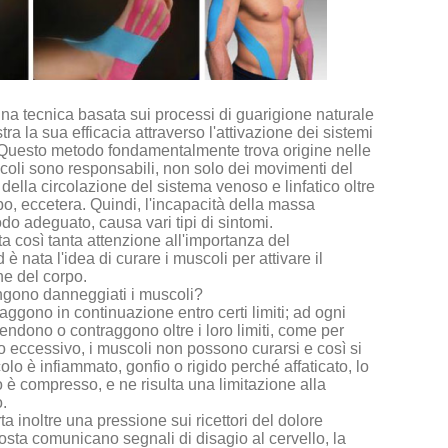
na tecnica basata sui processi di guarigione naturale
a la sua efficacia attraverso l'attivazione dei sistemi
. Questo metodo fondamentalmente trova origine nelle
coli sono responsabili, non solo dei movimenti del
della circolazione del sistema venoso e linfatico oltre
o, eccetera. Quindi, l'incapacità della massa
o adeguato, causa vari tipi di sintomi.
ta così tanta attenzione all'importanza del
 nata l'idea di curare i muscoli per attivare il
ne del corpo.
gono danneggiati i muscoli?
aggono in continuazione entro certi limiti; ad ogni
ndono o contraggono oltre i loro limiti, come per
 eccessivo, i muscoli non possono curarsi e così si
 è infiammato, gonfio o rigido perché affaticato, lo
o è compresso, e ne risulta una limitazione alla
o.
inoltre una pressione sui ricettori del dolore
sposta comunicano segnali di disagio al cervello, la