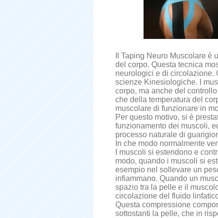
Il Taping Neuro Muscolare è u
del corpo. Questa tecnica mostr
neurologici e di circolazione
scienze Kinesiologiche. I mus
corpo, ma anche del controllo 
che della temperatura del corp
muscolare di funzionare in mod
Per questo motivo, si è presta
funzionamento dei muscoli, ed è
processo naturale di guarigio
In che modo normalmente ven
I muscoli si estendono e contr
modo, quando i muscoli si este
esempio nel sollevare un peso
infiammano. Quando un muscolo
spazio tra la pelle e il muscol
circolazione del fluido linfatic
Questa compressione comporta 
sottostanti la pelle, che in ri