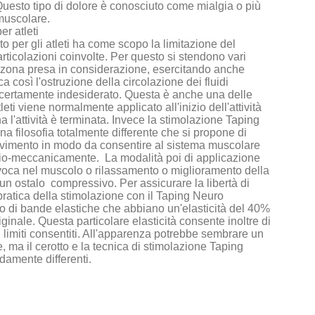
Questo tipo di dolore è conosciuto come mialgia o più
muscolare.
r atleti
to per gli atleti ha come scopo la limitazione del
ticolazioni coinvolte. Per questo si stendono vari
lla zona presa in considerazione, esercitando anche
 così l'ostruzione della circolazione dei fluidi
le certamente indesiderato. Questa è anche una delle
atleti viene normalmente applicato all'inizio dell'attività
 l'attività è terminata. Invece la stimolazione Taping
 filosofia totalmente differente che si propone di
movimento in modo da consentire al sistema muscolare
 bio-meccanicamente. La modalità poi di applicazione
rovoca nel muscolo o rilassamento o miglioramento della
n ostalo compressivo. Per assicurare la libertà di
ratica della stimolazione con il Taping Neuro
zzo di bande elastiche che abbiano un'elasticità del 40%
iginale. Questa particolare elasticità consente inoltre di
i limiti consentiti. All'apparenza potrebbe sembrare un
, ma il cerotto e la tecnica di stimolazione Taping
amente differenti.